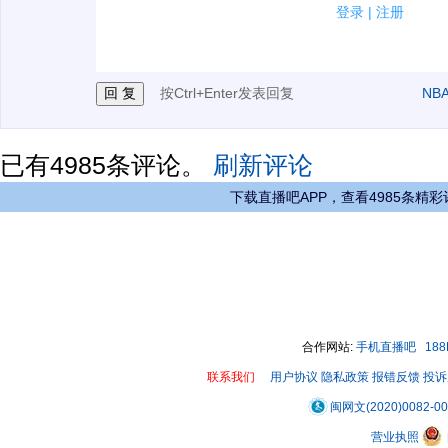
2.发言请遵守国家法律法规.
登录
|
注册
3.禁止发布任何宣传、广告、侮辱攻击他人、刷屏等信
按Ctrl+Enter发表回复
NB
已有
4985
条评论。
刷新评论
下载直播吧APP，查看4985条精彩
合作网站:
手机直播吧
18
联系我们
用户协议
隐私政策
报错反馈
投诉
闽网文(2020)0082-0
营业执照