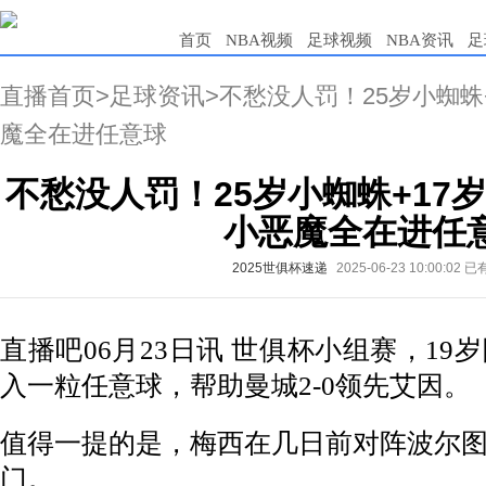
首页
NBA视频
足球视频
NBA资讯
足
直播首页
>
足球资讯
>不愁没人罚！25岁小蜘蛛
魔全在进任意球
不愁没人罚！25岁小蜘蛛+17岁
小恶魔全在进任
2025世俱杯速递
2025-06-23 10:00:02
已有
直播吧06月23日讯 世俱杯小组赛，1
入一粒任意球，帮助曼城2-0领先艾因。
值得一提的是，梅西在几日前对阵波尔
门。