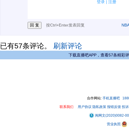
2.发言请遵守国家法律法规.
登录
|
注册
3.禁止发布任何宣传、广告、侮辱攻击他人、刷屏等信
按Ctrl+Enter发表回复
NB
已有
57
条评论。
刷新评论
下载直播吧APP，查看57条精彩
合作网站:
手机直播吧
18
联系我们
用户协议
隐私政策
报错反馈
投诉
闽网文(2020)0082-0
营业执照