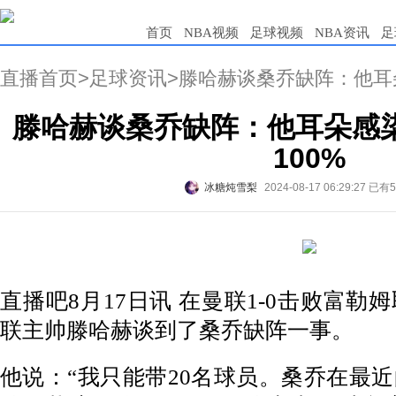
首页
NBA视频
足球视频
NBA资讯
足
直播首页
>
足球资讯
>滕哈赫谈桑乔缺阵：他耳
滕哈赫谈桑乔缺阵：他耳朵感
100%
冰糖炖雪梨
2024-08-17 06:29:27
已有
直播吧8月17日讯 在曼联1-0击败富
联主帅滕哈赫谈到了桑乔缺阵一事。
他说：“我只能带20名球员。桑乔在最