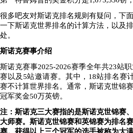
很多吧友对斯诺克排名规则有疑问，下
一下斯诺克世界排名的计算方法，以及
处。
斯诺克赛事介绍
斯诺克赛事2025-2026赛季全年共23
赛以及5站邀请赛。其中，18站排名赛
赛不计算世界排名。通常，斯诺克世锦
冠军奖金50万英镑。
注：斯诺克三大赛指的是斯诺克世锦赛
大师赛。斯诺克世锦赛和英锦赛为排名
赛。获得以上三个冠军的选手被称为大