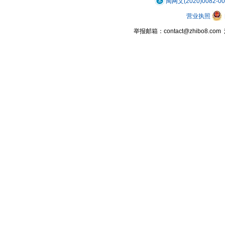
闽网文(2020)0082-0
营业执照
举报邮箱：contact@zhibo8.c