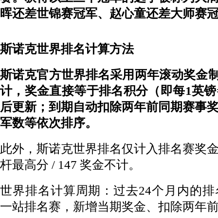
晖还差世锦赛冠军、赵心童还差大师赛
斯诺克世界排名计算方法
斯诺克官方世界排名采用两年滚动奖金制，
计，奖金直接等于排名积分（即每1英镑
后更新；到期自动扣除两年前同期赛事
军数等依次排序。
此外，斯诺克世界排名仅计入排名赛奖
杆最高分 / 147 奖金不计。
世界排名计算周期：过去24个月内的
一站排名赛，新增当期奖金、扣除两年