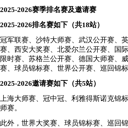
2025-2026赛季排名赛及邀请赛
2025-2026排名赛如下（共18站）
冠军联赛、沙特大师赛、武汉公开赛、
赛、西安大奖赛、北爱尔兰公开赛、国
限时赛、苏格兰公开赛、德国大师赛、
赛、球员锦标赛、世界公开赛、巡回锦
2025-2026邀请赛如下（共5站）
上海大师赛、冠中冠、利雅得斯诺克锦
师赛。
此外，世界大奖赛、球员锦标赛、巡回