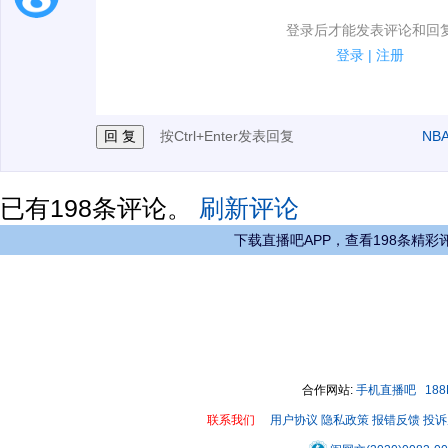
1.电脑端新用户可以发表评论了！
登录后才能发表评论和回
2.发言请遵守国家法律法规.
登录
|
注册
3.禁止发布任何宣传、广告、侮辱攻击他人、刷屏等信
按Ctrl+Enter发表回复
NB
已有
198
条评论。
刷新评论
下载直播吧APP，查看198条精彩
合作网站:
手机直播吧
18
联系我们
用户协议
隐私政策
报错反馈
投诉