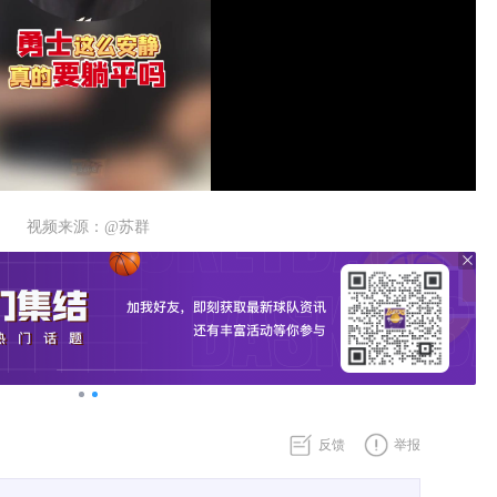
视频来源：@苏群
反馈
举报