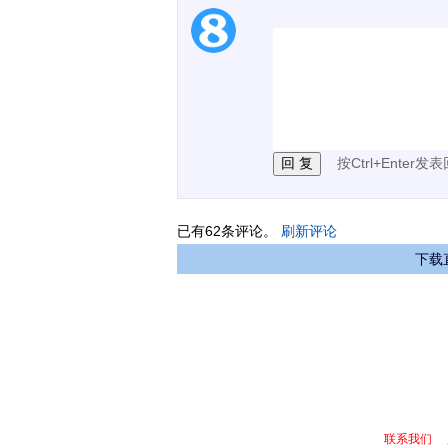
1.电脑端新用户可以发
2.发言请遵守国家法律法
3.禁止发布任何宣传、
按Ctrl+Enter发
已有
62
条评论。
刷新评论
下载
联系我们