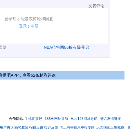
发表评论:
表评论了！
登录后才能发表评论和回复
规.
登录
|
注册
广告、侮辱攻击他人、刷屏等信息.
表回复
NBA范特西56服火爆开启
直播吧APP，查看62条精彩评论
合作网站:
手机直播吧
188Hi网址导航
Hao123网址导航
进入友情链接
用户协议
隐私政策
报错反馈
投诉反馈
网上有害信息举报专区
巩固国家卫生城市，