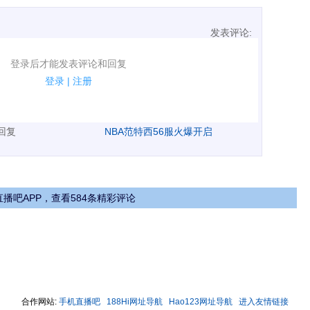
发表评论:
表评论了！
登录后才能发表评论和回复
规.
登录
|
注册
广告、侮辱攻击他人、刷屏等信息.
表回复
NBA范特西56服火爆开启
播吧APP，查看584条精彩评论
合作网站:
手机直播吧
188Hi网址导航
Hao123网址导航
进入友情链接