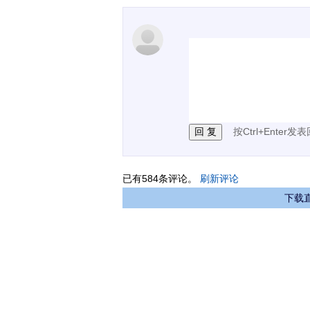
1.电脑端新用户可以发
2.发言请遵守国家法律法
3.禁止发布任何宣传、
按Ctrl+Enter发
已有
584
条评论。
刷新评论
下载直