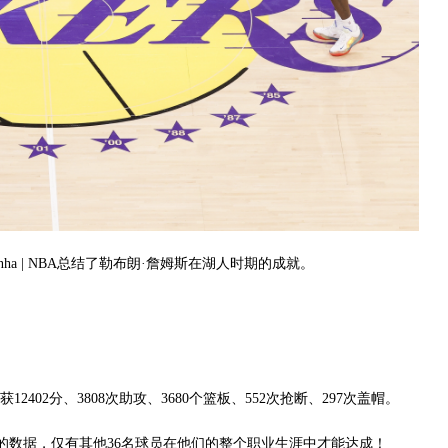
Linha | NBA总结了勒布朗·詹姆斯在湖人时期的成就。
402分、3808次助攻、3680个篮板、552次抢断、297次盖帽。
积的数据，仅有其他36名球员在他们的整个职业生涯中才能达成！