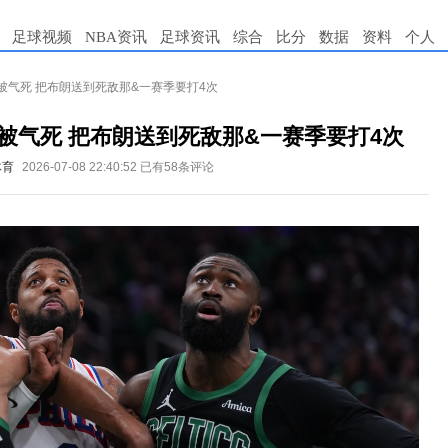
足球视频
NBA资讯
足球资讯
综合
比分
数据
资料
个人
被气死 把布朗送到死敌那&一赛季要打4次
被气死 把布朗送到死敌那&一赛季要打4次
体育
2026-07-08 22:40:52
已有58条评论