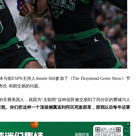
PN主持人Jemele Hill参加了《The Draymond Green Show》节
杰伦·布朗交易的问题。
非裔美国人，就因为“太聪明”这种说辞被交易到了同分区的费城76人
愤怒。你们把这样一个顶级侧翼送到同区死敌那里，那我以后每年还要