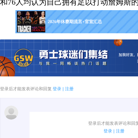
和76人均认为自己拥有足以打动詹姆斯
2026年休赛期流言+官宣汇总
登录后才能发表评论和回复
登录
|
注册
1.电脑端新用户可以发表评论了！
登录后才能发表评论和回
2.发言请遵守国家法律法规.
登录
|
注册
3.禁止发布任何宣传、广告、侮辱攻击他人、刷屏等信