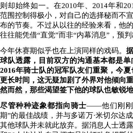
则却始终如一。在2010年、2014年和2
范围控制得极小，对自己的选择秘而不
布的节奏。不过从以往的经验来看，他
往往能凭借“直觉”而非“内幕消息”，预
今年休赛期似乎也在上演同样的戏码。
球队透露，目前双方的沟通基本都是单
2016年骑士队的冠军队友们重聚，今
更长时间，这无疑加剧了外界对他倾向
然而然，那些渴望签下他的球队也敏锐
尽管种种迹象都指向骑士
——他们刚刚
期”的最佳战绩，并与多诺万·米切尔达
其他球队并未就此放弃。据消息人士透