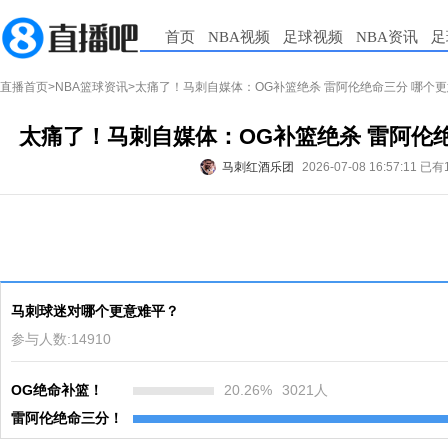
首页
NBA视频
足球视频
NBA资讯
足
直播首页
>
NBA篮球资讯
>太痛了！马刺自媒体：OG补篮绝杀 雷阿伦绝命三分 哪个
太痛了！马刺自媒体：OG补篮绝杀 雷阿伦
马刺红酒乐团
2026-07-08 16:57:11
已有
马刺球迷对哪个更意难平？
参与人数:
14910
OG绝命补篮！
20.26
%
3021
人
雷阿伦绝命三分！