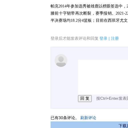
帕克2014年参加选秀被雄鹿以榜眼签选中，
膝前十字韧带再次断裂，赛季报销。2021-2
半决赛场均18.2分4篮板；目前在西班牙尤
登录后才能发表评论和回复
登录
|
注册
1.电脑端新用户可以发
2.发言请遵守国家法律法
3.禁止发布任何宣传、
按Ctrl+Enter发
已有
30
条评论。
刷新评论
下载