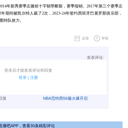
2014年新秀赛季左膝前十字韧带断裂，赛季报销。2017年第三个赛季左
2年期间被凯尔特人裁了2次，2023-24年签约西班牙巴塞罗那俱乐部，
文图特队效力。
反馈
举报
发表评论:
表评论了！
登录后才能发表评论和回复
规.
登录
|
注册
广告、侮辱攻击他人、刷屏等信息.
表回复
NBA范特西56服火爆开启
直播吧APP，查看30条精彩评论