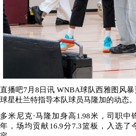
直播吧7月8日讯 WNBA球队西雅图风
球星杜兰特指导本队球员马隆加的动态
多米尼克·马隆加身高1.98米，司职
年，场均贡献16.9分7.3篮板，入选
容。