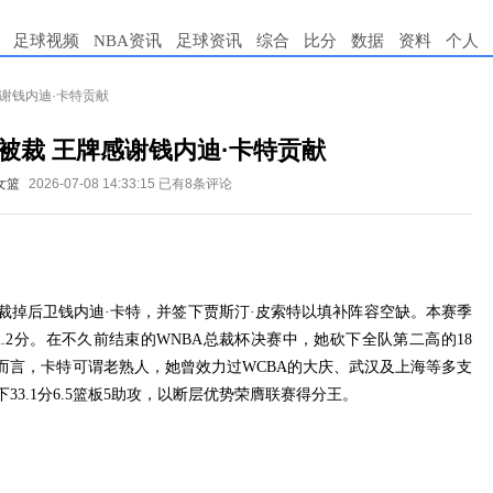
足球视频
NBA资讯
足球资讯
综合
比分
数据
资料
个人
感谢钱内迪·卡特贡献
王被裁 王牌感谢钱内迪·卡特贡献
女篮
2026-07-08 14:33:15
已有8条评论
裁掉后卫钱内迪·卡特，并签下贾斯汀·皮索特以填补阵容空缺。本赛季
2.2分。在不久前结束的WNBA总裁杯决赛中，她砍下全队第二高的18
而言，卡特可谓老熟人，她曾效力过WCBA的大庆、武汉及上海等多支
3.1分6.5篮板5助攻，以断层优势荣膺联赛得分王。