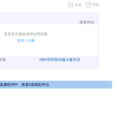
反馈
举报
发表评论:
表评论了！
登录后才能发表评论和回复
规.
登录
|
注册
广告、侮辱攻击他人、刷屏等信息.
表回复
NBA范特西56服火爆开启
直播吧APP，查看8条精彩评论