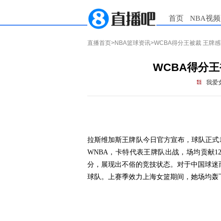
首页
NBA视频
直播首页
>
NBA篮球资讯
>WCBA得分王被裁 王牌
WCBA得分
我爱
拉斯维加斯王牌队今日官方宣布，球队正式
WNBA，卡特代表王牌队出战，场均贡献1
分，展现出不俗的竞技状态。对于中国球迷
球队。上赛季效力上海女篮期间，她场均轰下3