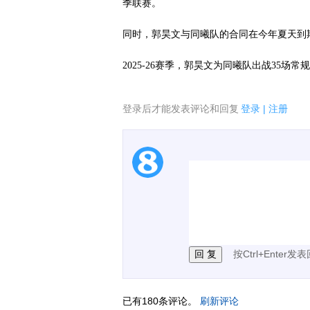
季联赛。
同时，郭昊文与同曦队的合同在今年夏天到
2025-26赛季，郭昊文为同曦队出战35场常规
登录后才能发表评论和回复
登录
|
注册
1.电脑端新用户可以发
2.发言请遵守国家法律法
3.禁止发布任何宣传、
按Ctrl+Enter发
已有
180
条评论。
刷新评论