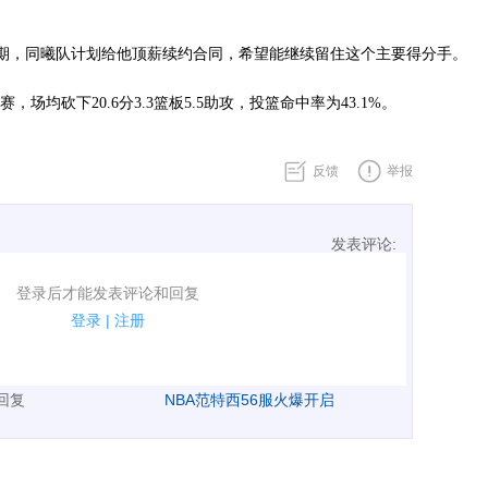
期，同曦队计划给他顶薪续约合同，希望能继续留住这个主要得分手。
赛，场均砍下20.6分3.3篮板5.5助攻，投篮命中率为43.1%。
反馈
举报
发表评论:
表评论了！
登录后才能发表评论和回复
规.
登录
|
注册
广告、侮辱攻击他人、刷屏等信息.
表回复
NBA范特西56服火爆开启