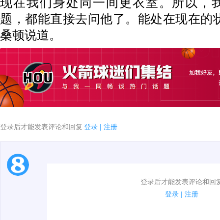
现在我们身处同一间更衣室。所以，我
题，都能直接去问他了。能处在现在的
桑顿说道。
登录后才能发表评论和回复
登录
|
注册
1.电脑端新用户可以发表评论了！
登录后才能发表评论和回
2.发言请遵守国家法律法规.
登录
|
注册
3.禁止发布任何宣传、广告、侮辱攻击他人、刷屏等信