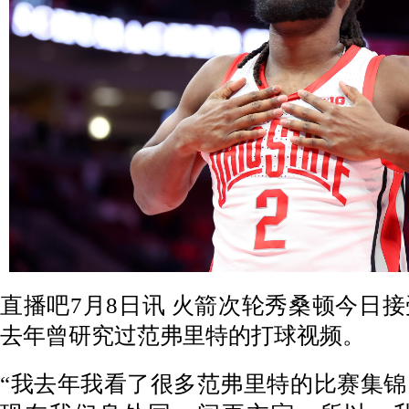
直播吧7月8日讯 火箭次轮秀桑顿今日
去年曾研究过范弗里特的打球视频。
“我去年我看了很多范弗里特的比赛集