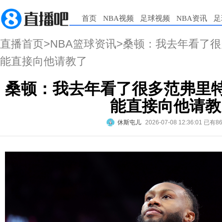
首页
NBA视频
足球视频
NBA资讯
足
直播首页
>
NBA篮球资讯
>桑顿：我去年看了很
能直接向他请教了
桑顿：我去年看了很多范弗里特
能直接向他请教
休斯屯儿
2026-07-08 12:36:01
已有8