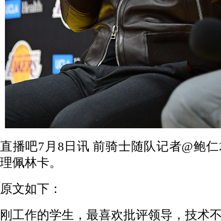
直播吧7月8日讯 前骑士随队记者@鲍
理佩林卡。
原文如下：
刚工作的学生，最喜欢批评领导，技术