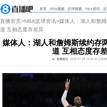
首页
NBA视频
足球视频
NBA资讯
足
直播首页
>
NBA篮球资讯
>媒体人：湖人和詹姆
道 互相态度存差异
媒体人：湖人和詹姆斯续约存两
道 互相态度存
名嘴观点
2026-07-08 10:44:30
已有6