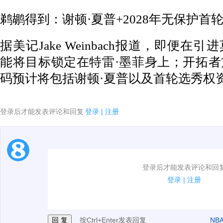
鹈鹕得到：谢顿·夏普+2028年无保护
据美记Jake Weinbach报道，即便
能将目标锁定在特雷·墨菲身上；开拓
码预计将包括谢顿·夏普以及首轮选秀权
登录后才能发表评论和回复
登录
|
注册
1.电脑端新用户可以发表评论了！
登录后才能发表评论和回
2.发言请遵守国家法律法规.
登录
|
注册
3.禁止发布任何宣传、广告、侮辱攻击他人、刷屏等信
按Ctrl+Enter发表回复
NB