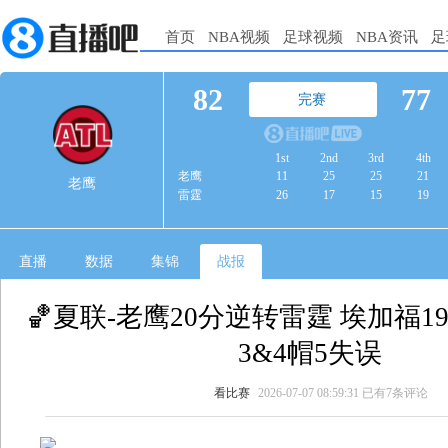
首页
NBA视频
足球视频
NBA资讯
足
82
77
完赛
1st
2nd
3rd
4th
老鹰
11
25
25
21
老鹰
雷霆
26
17
15
19
直播
数据
集锦
战报
🏀夏联-老鹰20分逆转雷霆 埃加福19
3&4帽5失误
看比赛
2026-07-07 08:59:31
已有7条评论