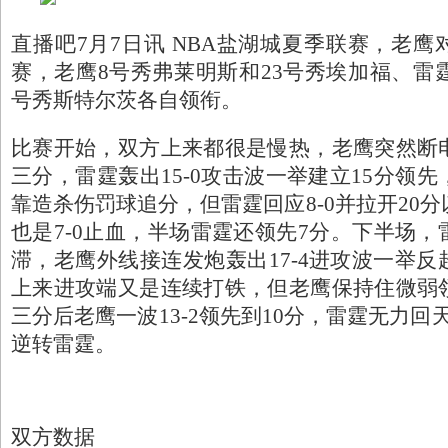
直播吧7月7日讯 NBA盐湖城夏季联赛，老
赛，老鹰8号秀弗莱明斯和23号秀埃加福、雷霆
号秀斯特尔茨各自领衔。
比赛开始，双方上来都很是慢热，老鹰突然断
三分，雷霆轰出15-0攻击波一举建立15分领
靠造杀伤罚球追分，但雷霆回应8-0并拉开20
也是7-0止血，半场雷霆还领先7分。下半场
滞，老鹰外线接连发炮轰出17-4进攻波一举
上来进攻端又是连续打铁，但老鹰保持住微弱
三分后老鹰一波13-2领先到10分，雷霆无力回天
逆转雷霆。
双方数据