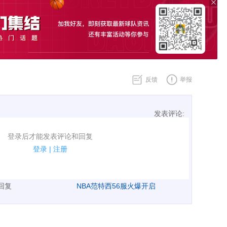
反馈
举报
发表评论:
表评论了！
登录后才能发表评论和回复
规.
登录
|
注册
广告、侮辱攻击他人、刷屏等信息.
表回复
NBA范特西56服火爆开启