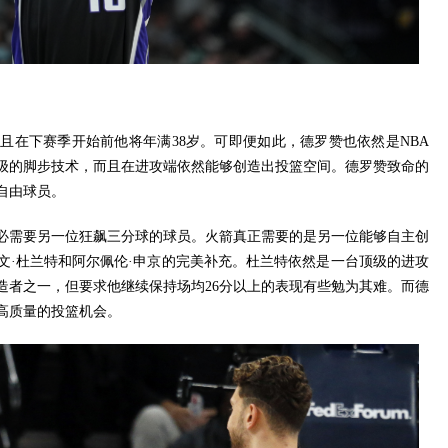
且在下赛季开始前他将年满38岁。可即便如此，德罗赞也依然是NBA
级的脚步技术，而且在进攻端依然能够创造出投篮空间。德罗赞致命的
自由球员。
必需要另一位狂飙三分球的球员。火箭真正需要的是另一位能够自主创
文·杜兰特和阿尔佩伦·申京的完美补充。杜兰特依然是一台顶级的进攻
造者之一，但要求他继续保持场均26分以上的表现有些勉为其难。而德
高质量的投篮机会。