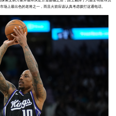
，在双方共同探索交易方案并最终决定分道扬镳之后，国王裁掉了六届全明星球员
由市场上最出色的老将之一，而且火箭应该认真考虑拨打这通电话。