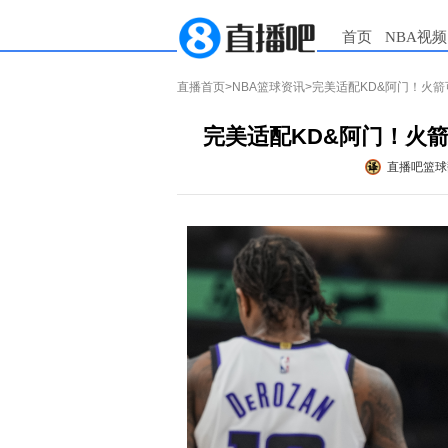
首页
NBA视频
直播首页
>
NBA篮球资讯
>完美适配KD&阿门！火
完美适配KD&阿门！火
直播吧篮球