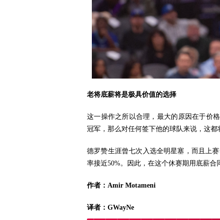
老将底薪将是极具价值的选择
这一操作之所以合理，最大的原因在于价格
冠军，那么对任何签下他的球队来说，这都
德罗赞生涯曾七次入选全明星塞，而且上赛季还
率接近50%。因此，在这个休赛期用底薪合
作者：Amir Motameni
译者：GWayNe