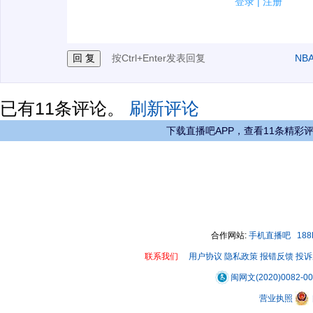
登录
|
注册
3.禁止发布任何宣传、广告、侮辱攻击他人、刷屏等信
按Ctrl+Enter发表回复
NB
已有
11
条评论。
刷新评论
下载直播吧APP，查看11条精彩
合作网站:
手机直播吧
18
联系我们
用户协议
隐私政策
报错反馈
投诉
闽网文(2020)0082-0
营业执照