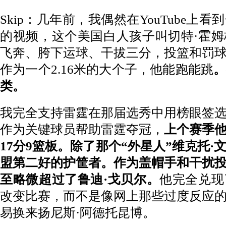
Skip：几年前，我偶然在YouTube上
的视频，这个美国白人孩子叫切特·霍
飞奔、胯下运球、干拔三分，投篮和罚
作为一个2.16米的大个子，他能跑能跳
类。
我完全支持雷霆在那届选秀中用榜眼签
作为关键球员帮助雷霆夺冠，
上个赛季
17分9篮板。除了那个“外星人”维克托
盟第二好的护筐者。作为盖帽手和干扰
至略微超过了鲁迪·戈贝尔。
他完全兑现
改变比赛，而不是像网上那些过度反应
易换来扬尼斯·阿德托昆博。