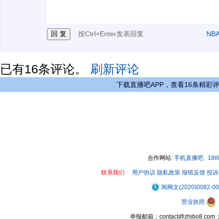
3.禁止发布任何宣传、广告、侮辱攻击他人、刷屏等信
按Ctrl+Enter发表回复
NB
已有
16
条评论。
刷新评论
下载直播吧APP，查看16条精彩
合作网站:
手机直播吧
18
联系我们
用户协议
隐私政策
报错反馈
投诉
闽网文(2020)0082-0
营业执照
举报邮箱：contact@zhibo8.c