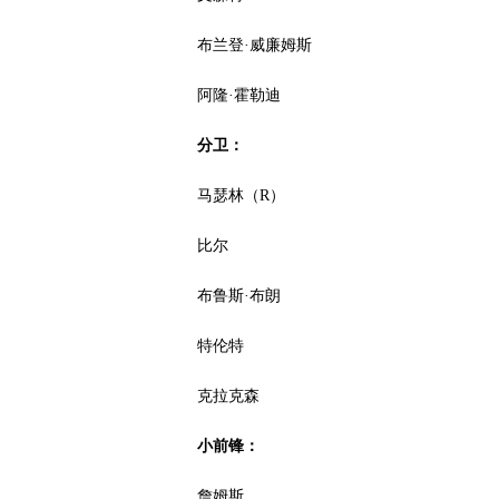
布兰登·威廉姆斯
阿隆·霍勒迪
分卫：
马瑟林（R）
比尔
布鲁斯·布朗
特伦特
克拉克森
小前锋：
詹姆斯