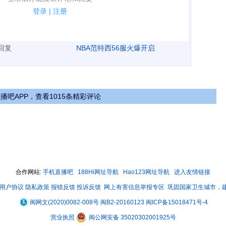
规.
登录
|
注册
广告、侮辱攻击他人、刷屏等信息.
表回复
NBA范特西56服火爆开启
播吧APP，查看1015条精彩评论
合作网站:
手机直播吧
188Hi网址导航
Hao123网址导航
进入友情链接
用户协议
隐私政策
报错反馈
投诉反馈
网上有害信息举报专区
巩固国家卫生城市，
闽网文(2020)0082-008号
闽B2-20160123
闽ICP备15018471号-4
营业执照
闽公网安备 35020302001925号