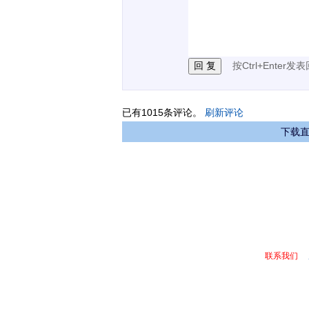
2.发言请遵守国家法律法
3.禁止发布任何宣传、
按Ctrl+Enter发
已有
1015
条评论。
刷新评论
下载直
联系我们