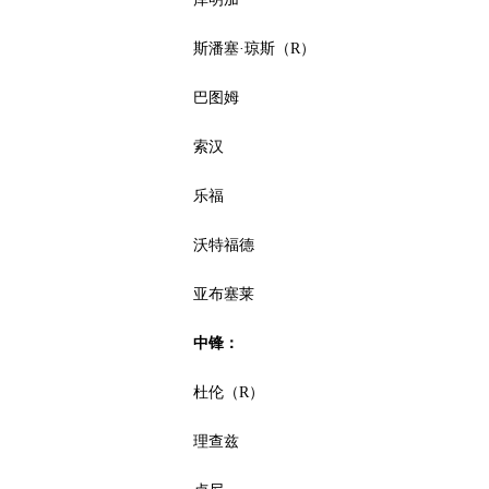
斯潘塞·琼斯（R）
巴图姆
索汉
乐福
沃特福德
亚布塞莱
中锋：
杜伦（R）
理查兹