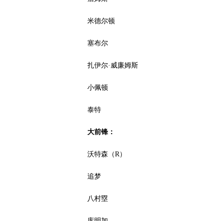
米德尔顿
塞布尔
扎伊尔·威廉姆斯
小佩顿
泰特
大前锋：
沃特森（R）
追梦
八村塁
库明加