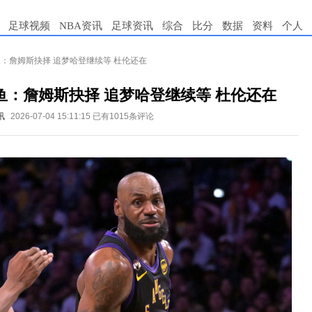
足球视频
NBA资讯
足球资讯
综合
比分
数据
资料
个人
大鱼：詹姆斯抉择 追梦哈登继续等 杜伦还在
大鱼：詹姆斯抉择 追梦哈登继续等 杜伦还在
讯
2026-07-04 15:11:15
已有1015条评论