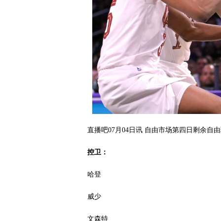
直播吧07月04日讯 自由市场第四日剩余
控卫：
哈登
威少
文森特