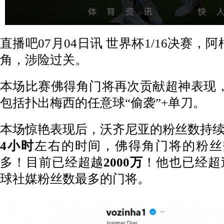
直播吧07月04日讯 世界杯1/16决赛，
角，涉险过关。
本场比赛佛得角门将再次贡献超神表现
包括扑出梅西的任意球“偷袭”+单刀。
本场惊艳表现后，沃齐尼亚的粉丝数持
4小时
左右的时间，佛得角门将的粉丝
多！目前已经超越
2000万
！他也已经超
球社媒粉丝数最多的门将。