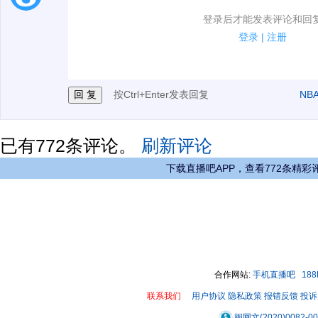
1.电脑端新用户可以发表评论了！
登录后才能发表评论和回
2.发言请遵守国家法律法规.
登录
|
注册
3.禁止发布任何宣传、广告、侮辱攻击他人、刷屏等信
按Ctrl+Enter发表回复
NB
已有
772
条评论。
刷新评论
下载直播吧APP，查看772条精彩
合作网站:
手机直播吧
18
联系我们
用户协议
隐私政策
报错反馈
投诉
闽网文(2020)0082-0