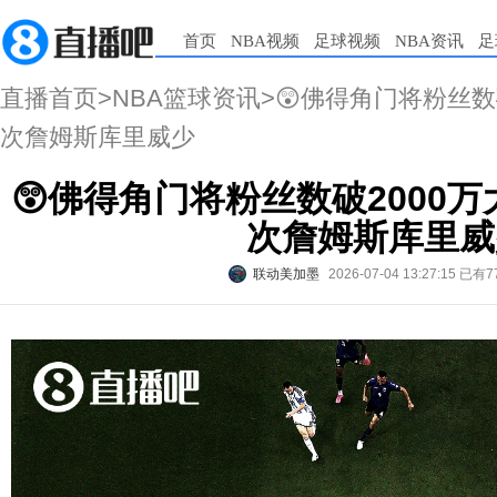
首页
NBA视频
足球视频
NBA资讯
足
直播首页
>
NBA篮球资讯
>😲佛得角门将粉丝数
次詹姆斯库里威少
😲佛得角门将粉丝数破2000
次詹姆斯库里威
联动美加墨
2026-07-04 13:27:15
已有7