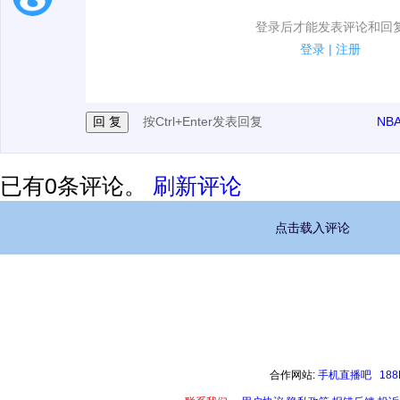
1.电脑端新用户可以发表评论了！
登录后才能发表评论和回
2.发言请遵守国家法律法规.
登录
|
注册
3.禁止发布任何宣传、广告、侮辱攻击他人、刷屏等信
按Ctrl+Enter发表回复
NB
已有
0
条评论。
刷新评论
点击载入评论
合作网站:
手机直播吧
18