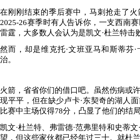
在刚刚结束的季后赛中，马刺抢走了火
2025-26赛季时有人告诉你，一支西
雷霆，大多数人会认为是凯文·杜兰特击
然而，却是维克托·文班亚马和斯蒂芬
治。
火箭，省省你们的借口吧。虽然伤病或
现平平，但在缺少卢卡·东契奇的湖人
比赛中主场仅得78分，凸显了他们的结
凯文·杜兰特、弗雷德·范弗里特和史蒂文
望，但这些家伙都已经年过三十。就杜