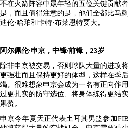
不在火箭阵容中最年轻的五位关键贡献
是，而且值得注意的是，他们全都比马
迪伦·哈珀和卡特·布莱恩特要大。
阿尔佩伦·申京，中锋/前锋，23岁
除非申京被交易，否则球队大量的进攻
更强壮而且保持更好的体型，这样在季
竭。很难想象申京会成为一名有正向作
过更扎实的防守选位、将身体练得更结
累赘。
申京今年夏天正代表土耳其男篮参加FI
他将获得大量的实战机会。申京需要减