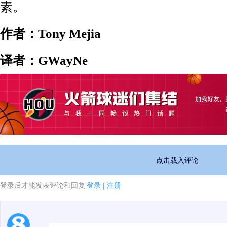
素。
作者：Tony Mejia
译者：GWayNe
点击载入评论
登录后才能发表评论和回复
登录
|
注册