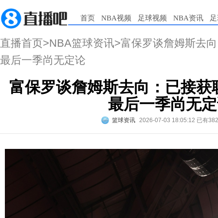
首页
NBA视频
足球视频
NBA资讯
足
直播首页
>
NBA篮球资讯
>富保罗谈詹姆斯去向
最后一季尚无定论
富保罗谈詹姆斯去向：已接获联
最后一季尚无定
篮球资讯
2026-07-03 18:05:12
已有38