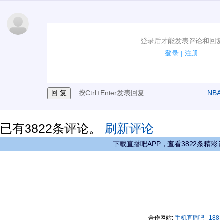
1.电脑端新用户可以发表评论了！
登录后才能发表评论和回
2.发言请遵守国家法律法规.
登录
|
注册
3.禁止发布任何宣传、广告、侮辱攻击他人、刷屏等信
按Ctrl+Enter发表回复
NB
已有
3822
条评论。
刷新评论
下载直播吧APP，查看3822条精彩
合作网站:
手机直播吧
18