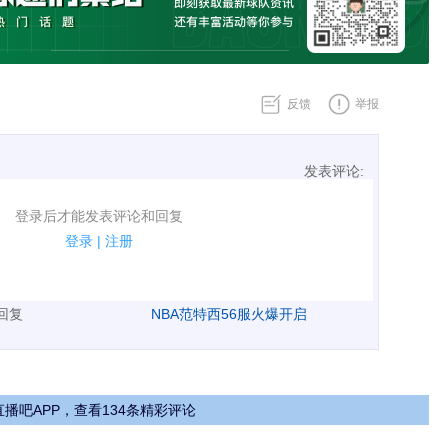
反馈
举报
发表评论:
表评论了！
登录后才能发表评论和回复
规.
登录
|
注册
广告、侮辱攻击他人、刷屏等信息.
表回复
NBA范特西56服火爆开启
播吧APP，查看134条精彩评论