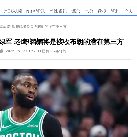
足球视频
NBA资讯
足球资讯
综合
比分
数据
资料
个人
绿军 老鹰/鹈鹕将是接收布朗的潜在第三方
绿军 老鹰/鹈鹕将是接收布朗的潜在第三方
讯
2026-06-13 01:52:00
已有134条评论