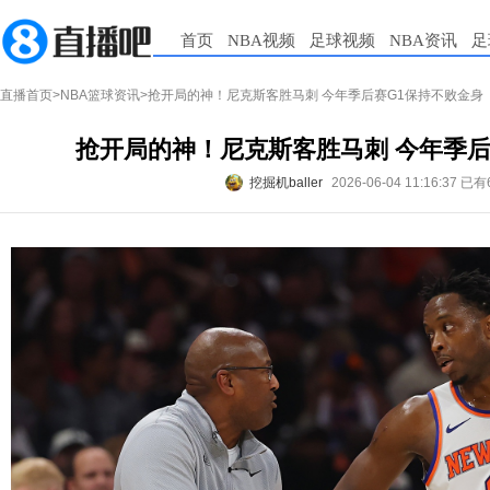
首页
NBA视频
足球视频
NBA资讯
足
直播首页
>
NBA篮球资讯
>抢开局的神！尼克斯客胜马刺 今年季后赛G1保持不败金身
抢开局的神！尼克斯客胜马刺 今年季后
挖掘机baller
2026-06-04 11:16:37
已有