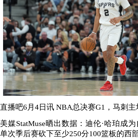
直播吧6月4日讯 NBA总决赛G1，马刺
美媒StatMuse晒出数据：迪伦·哈珀
单次季后赛砍下至少250分100篮板的西