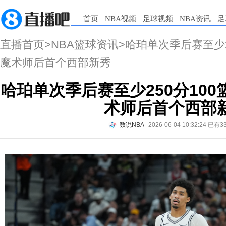
首页
NBA视频
足球视频
NBA资讯
足
直播首页
>
NBA篮球资讯
>哈珀单次季后赛至少2
魔术师后首个西部新秀
哈珀单次季后赛至少250分100
术师后首个西部
数说NBA
2026-06-04 10:32:24
已有3