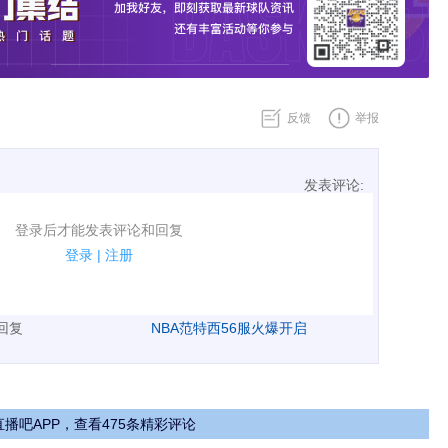
反馈
举报
发表评论:
表评论了！
登录后才能发表评论和回复
规.
登录
|
注册
广告、侮辱攻击他人、刷屏等信息.
表回复
NBA范特西56服火爆开启
播吧APP，查看475条精彩评论