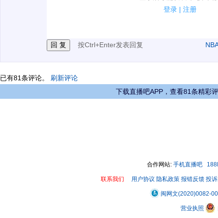
2.发言请遵守国家法律法规.
登录
|
注册
3.禁止发布任何宣传、广告、侮辱攻击他人、刷屏等信
按Ctrl+Enter发表回复
NB
已有
81
条评论。
刷新评论
下载直播吧APP，查看81条精彩
合作网站:
手机直播吧
18
联系我们
用户协议
隐私政策
报错反馈
投诉
闽网文(2020)0082-0
营业执照