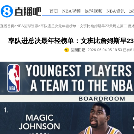
首页
NBA视频
足球视频
NBA资讯
足
直播首页
>
NBA篮球资讯
>率队进总决最年轻榜单：文班比詹姆斯早23天历史第二 魔
率队进总决最年轻榜单：文班比詹姆斯早23
篮圈图记
2026-06-04 05:18:53
已有8