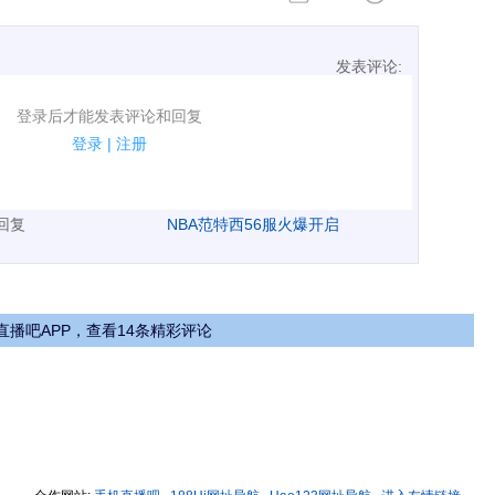
发表评论:
表评论了！
登录后才能发表评论和回复
规.
登录
|
注册
广告、侮辱攻击他人、刷屏等信息.
表回复
NBA范特西56服火爆开启
直播吧APP，查看14条精彩评论