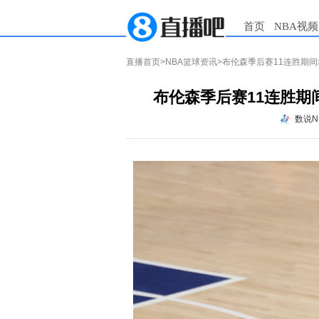
首页
NBA视频
直播首页
>
NBA篮球资讯
>布伦森季后赛11连胜期间场
布伦森季后赛11连胜期间
数说N