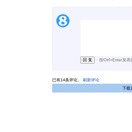
1.电脑端新用户可以发
2.发言请遵守国家法律法
3.禁止发布任何宣传、
按Ctrl+Enter发
已有
14
条评论。
刷新评论
下载