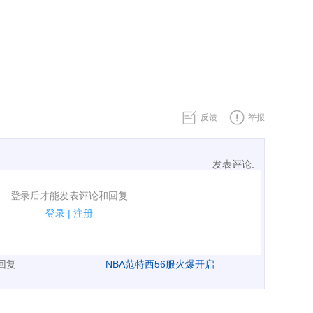
反馈
举报
发表评论:
表评论了！
登录后才能发表评论和回复
规.
登录
|
注册
广告、侮辱攻击他人、刷屏等信息.
表回复
NBA范特西56服火爆开启