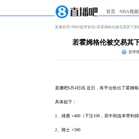
首页
NBA视频
直播首页
>
NBA篮球资讯
>若霍姆格伦被交易其下家赔
若霍姆格伦被交易其下家
篮球
直播吧6月4日讯 近日，有平台给出了霍姆
具体如下：
1、雄鹿 +400（下注100，若中则连本带利得
2、骑士 +500