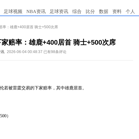
足球视频
NBA资讯
足球资讯
综合
比分
数据
资料
个人
率：雄鹿+400居首 骑士+500次席
赔率：雄鹿+400居首 骑士+500次席
资讯
2026-06-04 00:48:37
已有98条评论
格伦若被雷霆交易的下家赔率，其中雄鹿居首。
500）