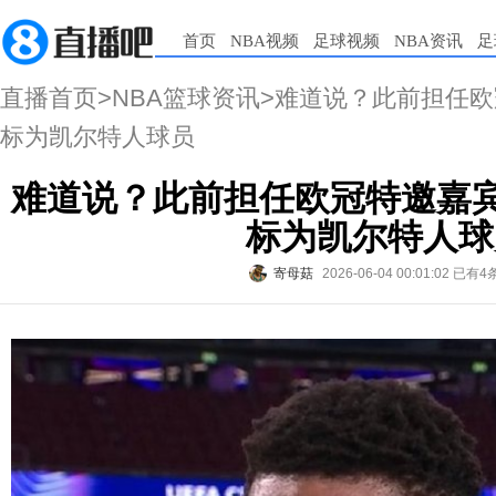
首页
NBA视频
足球视频
NBA资讯
足
直播首页
>
NBA篮球资讯
>难道说？此前担任欧
标为凯尔特人球员
难道说？此前担任欧冠特邀嘉宾
标为凯尔特人球
寄母菇
2026-06-04 00:01:02
已有4