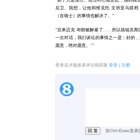
“那个人是加兰。他当时心烦意乱，感到很
后卫。我想，让他和维克托·文班亚马搭
（在骑士）的事情也解决了。”
“后来迈克·布朗被解雇了……所以就福克斯
一次对话，我们谈论的事情之一是：好的，
愿意，绝对愿意。’”
登录后才能发表评论和回复
登录
|
注册
1.电脑端新用户可以发
2.发言请遵守国家法律法
3.禁止发布任何宣传、
按Ctrl+Enter发