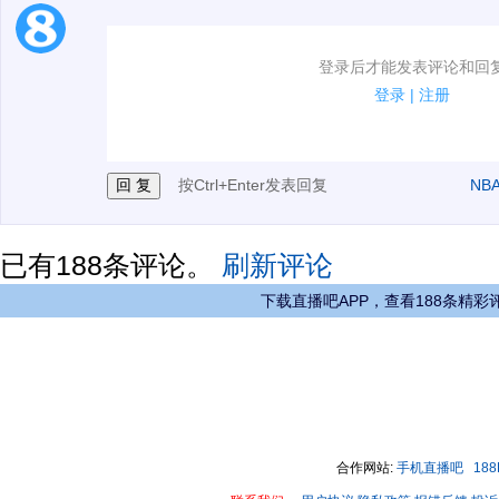
1.电脑端新用户可以发表评论了！
登录后才能发表评论和回
2.发言请遵守国家法律法规.
登录
|
注册
3.禁止发布任何宣传、广告、侮辱攻击他人、刷屏等信
按Ctrl+Enter发表回复
NB
已有
188
条评论。
刷新评论
下载直播吧APP，查看188条精彩
合作网站:
手机直播吧
18