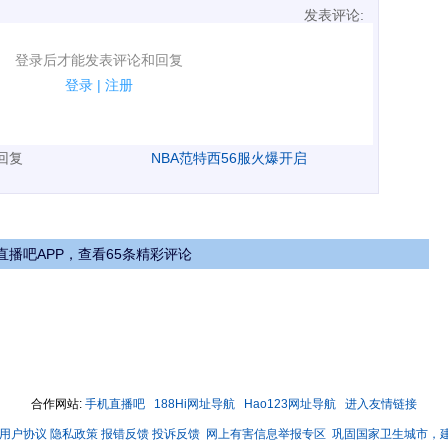
发表评论:
表评论了！
登录后才能发表评论和回复
规.
登录
|
注册
广告、侮辱攻击他人、刷屏等信息.
表回复
NBA范特西56服火爆开启
直播吧APP，查看65条精彩评论
合作网站:
手机直播吧
188Hi网址导航
Hao123网址导航
进入友情链接
用户协议
隐私政策
报错反馈
投诉反馈
网上有害信息举报专区
巩固国家卫生城市，