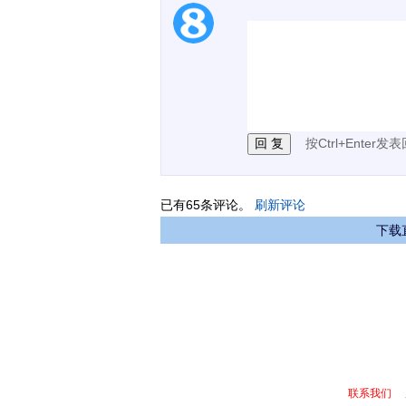
1.电脑端新用户可以发
2.发言请遵守国家法律法
3.禁止发布任何宣传、
按Ctrl+Enter发
已有
65
条评论。
刷新评论
下载
联系我们