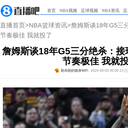
首页
NBA视频
足球视频
NBA资讯
足
直播首页
>
NBA篮球资讯
>詹姆斯谈18年G5
节奏极佳 我就投了
詹姆斯谈18年G5三分绝杀：
节奏极佳 我就
勒布朗的随身WiFi
2026-06-03 00:00:13
已