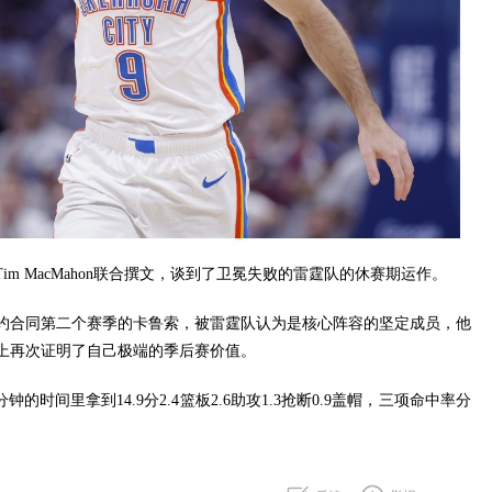
ater和Tim MacMahon联合撰文，谈到了卫冕失败的雷霆队的休赛期运作。
续约合同第二个赛季的卡鲁索，被雷霆队认为是核心阵容的坚定成员，他
上再次证明了自己极端的季后赛价值。
的时间里拿到14.9分2.4篮板2.6助攻1.3抢断0.9盖帽，三项命中率分