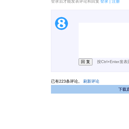
登录后才能发表评论和回复
登录
|
注册
1.电脑端新用户可以发
2.发言请遵守国家法律法
3.禁止发布任何宣传、
按Ctrl+Enter发
已有
223
条评论。
刷新评论
下载直