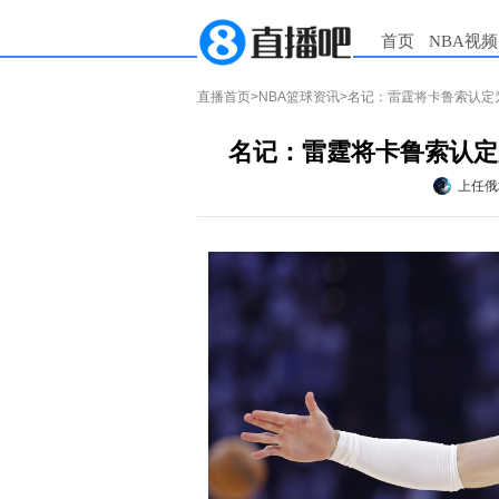
首页
NBA视频
直播首页
>
NBA篮球资讯
>名记：雷霆将卡鲁索认定
名记：雷霆将卡鲁索认定
上任俄