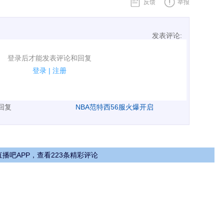
反馈
举报
发表评论:
表评论了！
登录后才能发表评论和回复
规.
登录
|
注册
广告、侮辱攻击他人、刷屏等信息.
表回复
NBA范特西56服火爆开启
播吧APP，查看223条精彩评论