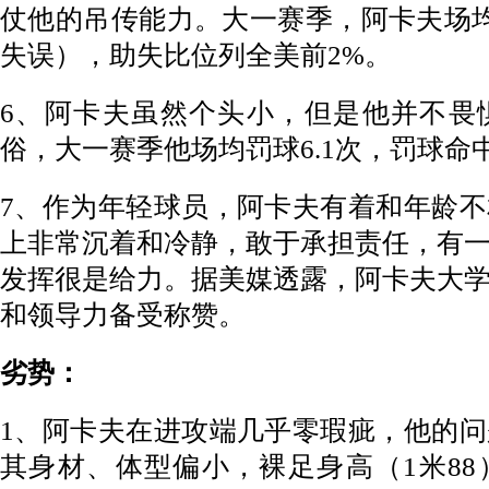
仗他的吊传能力。大一赛季，阿卡夫场均送
失误），助失比位列全美前2%。
6、阿卡夫虽然个头小，但是他并不畏
俗，大一赛季他场均罚球6.1次，罚球命中
7、作为年轻球员，阿卡夫有着和年龄
上非常沉着和冷静，敢于承担责任，有
发挥很是给力。据美媒透露，阿卡夫大
和领导力备受称赞。
劣势：
1、阿卡夫在进攻端几乎零瑕疵，他的
其身材、体型偏小，裸足身高（1米8