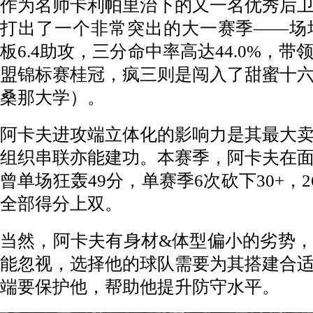
作为名帅卡利帕里治下的又一名优秀后
打出了一个非常突出的大一赛季——场均可
板6.4助攻，三分命中率高达44.0%，
盟锦标赛桂冠，疯三则是闯入了甜蜜十
桑那大学）。
阿卡夫进攻端立体化的影响力是其最大
组织串联亦能建功。本赛季，阿卡夫在
曾单场狂轰49分，单赛季6次砍下30+，2
全部得分上双。
当然，阿卡夫有身材&体型偏小的劣势
能忽视，选择他的球队需要为其搭建合
端要保护他，帮助他提升防守水平。