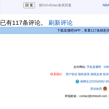
按Ctrl+Enter发表回复
NB
已有
117
条评论。
刷新评论
下载直播吧APP，查看117条精彩
合作网站:
手机直播吧
18
联系我们
用户协议
隐私政策
报错反馈
投诉
闽网文(2020)0082-0
营业执照
举报邮箱：contact@zhibo8.c