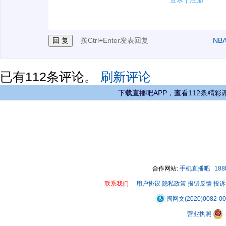
3.禁止发布任何宣传、广告、侮辱攻击他人、刷屏等信
按Ctrl+Enter发表回复
NB
已有
112
条评论。
刷新评论
下载直播吧APP，查看112条精彩
合作网站:
手机直播吧
18
联系我们
用户协议
隐私政策
报错反馈
投诉
闽网文(2020)0082-0
营业执照