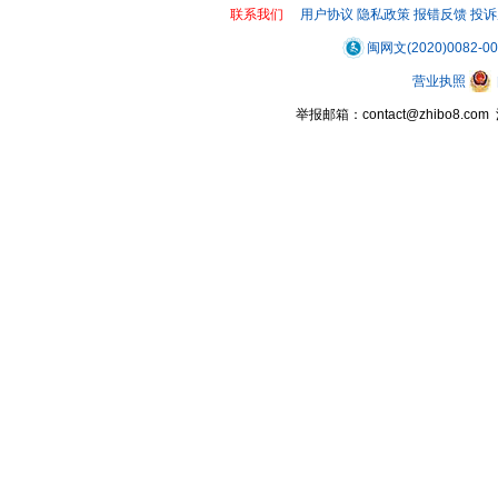
联系我们
用户协议
隐私政策
报错反馈
投诉
闽网文(2020)0082-0
营业执照
举报邮箱：contact@zhibo8.c