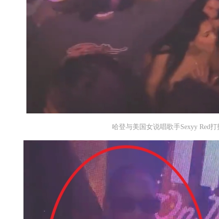
哈登与美国女说唱歌手Sexyy Red