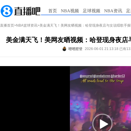
首页
NBA视频
足球视频
NBA资讯
足
直播首页
>
NBA篮球资讯
>美金满天飞！美网友晒视频：哈登现身夜店与女说唱歌手握
美金满天飞！美网友晒视频：哈登现身夜店
噔噔蹬登
2026-06-01 21:13:18
已有13