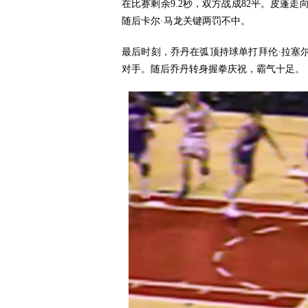
在比赛剩余9.2秒，双方战成82平。皮蓬
随后卡尔·马龙关键两罚不中。
最后时刻，乔丹在弧顶持球单打拜伦·拉塞
对手。随后乔丹转身握拳庆祝，霸气十足。