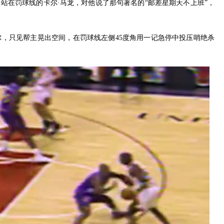
走向站在罚球线的卡尔·马龙，对他说了那句著名的“邮差星期天不上班”，
尔，只见帮主晃出空间，在罚球线左侧45度角用一记急停中投压哨绝杀