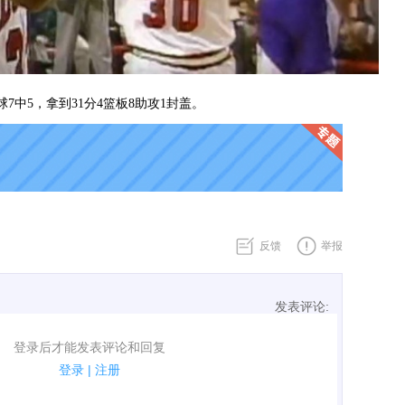
球7中5，拿到31分4篮板8助攻1封盖。
反馈
举报
发表评论:
表评论了！
登录后才能发表评论和回复
规.
登录
|
注册
广告、侮辱攻击他人、刷屏等信息.