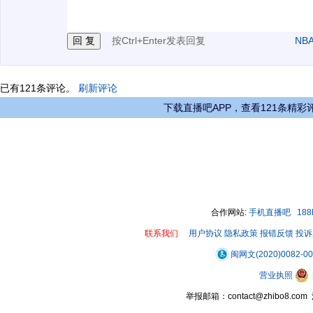
3.禁止发布任何宣传、广告、侮辱攻击他人、刷屏等信
按Ctrl+Enter发表回复
NB
已有
121
条评论。
刷新评论
下载直播吧APP，查看121条精彩
合作网站:
手机直播吧
18
联系我们
用户协议
隐私政策
报错反馈
投诉
闽网文(2020)0082-0
营业执照
举报邮箱：contact@zhibo8.c