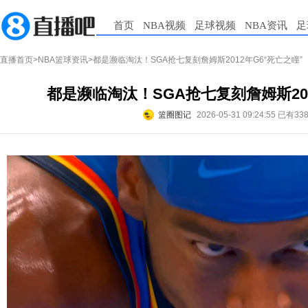
首页
NBA视频
足球视频
NBA资讯
足
直播首页
>
NBA篮球资讯
>都是濒临淘汰！SGA抢七复刻詹姆斯2012年G6“死亡之瞳”
都是濒临淘汰！SGA抢七复刻詹姆斯201
篮圈图记
2026-05-31 09:24:55
已有33