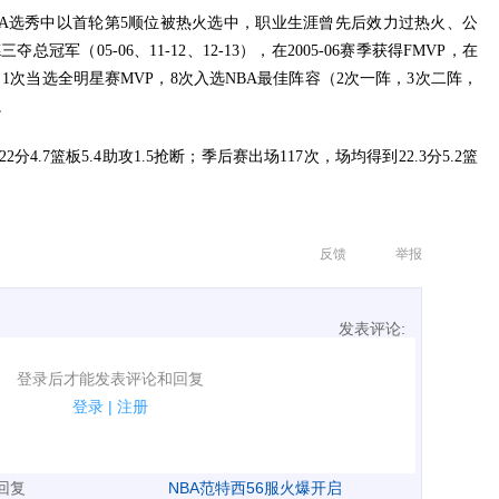
3年NBA选秀中以首轮第5顺位被热火选中，职业生涯曾先后效力过热火、公
冠军（05-06、11-12、12-13），在2005-06赛季获得FMVP，在
星，1次当选全明星赛MVP，8次入选NBA最佳阵容（2次一阵，3次二阵，
。
分4.7篮板5.4助攻1.5抢断；季后赛出场117次，场均得到22.3分5.2篮
反馈
举报
发表评论:
表评论了！
登录后才能发表评论和回复
规.
登录
|
注册
广告、侮辱攻击他人、刷屏等信息.
表回复
NBA范特西56服火爆开启