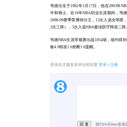
韦德出生于1982年1月17日，他在200
牛和骑士。在16年NBA职业生涯期间，韦德三夺总
2008-09赛季荣膺得分王，13次入选全明
3次三阵），3次入选NBA最佳防守阵容二阵
韦德NBA生涯常规赛出战1054场，场均得到22
板4.9助攻1.6抢断1.0盖帽。
登录后才能发表评论和回复
登录
|
注册
1.电脑端新用户可以发
2.发言请遵守国家法律法
3.禁止发布任何宣传、
按Ctrl+Enter发