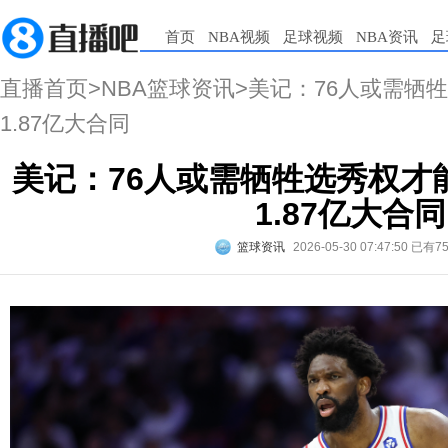
首页
NBA视频
足球视频
NBA资讯
足
直播首页
>
NBA篮球资讯
>美记：76人或需牺
1.87亿大合同
美记：76人或需牺牲选秀权才
1.87亿大合同
篮球资讯
2026-05-30 07:47:50
已有7