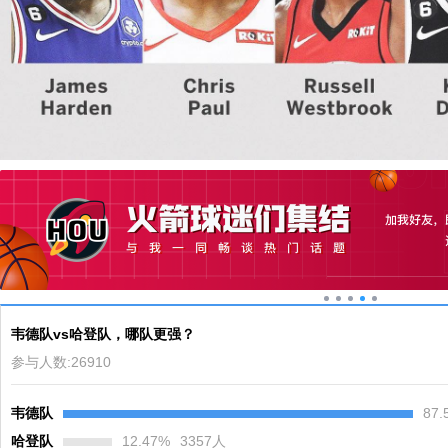
韦德队vs哈登队，哪队更强？
参与人数:
26910
韦德队
87.
哈登队
12.47
%
3357
人