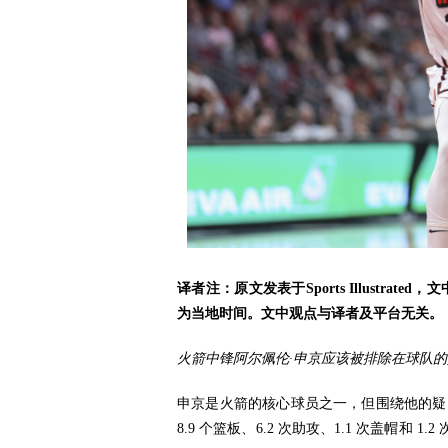
译者注：原文发表于Sports Illustr
为当地时间。文中观点与译者及平台无关。
火箭中锋阿尔佩伦·申京应该被排除在球队
申京是火箭的核心球员之一，但围绕他的疑问
8.9 个篮板、6.2 次助攻、1.1 次盖帽和 