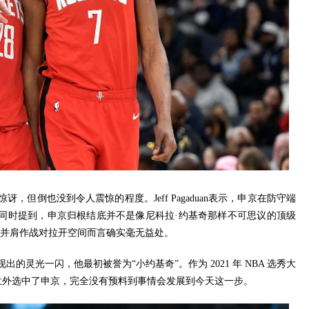
但倒也没到令人震惊的程度。Jeff Pagaduan表示，申京在防守端
他同时提到，申京归根结底并不是像尼科拉·约基奇那样不可思议的顶级
森并肩作战对拉开空间而言确实毫无益处。
灵光一闪，他最初被誉为“小约基奇”。作为 2021 年 NBA 选秀大
段意外选中了申京，完全没有预料到事情会发展到今天这一步。