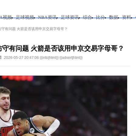
BA视频
足球视频
NBA资讯
足球资讯
综合
比分
数据
资料
防守有问题 火箭是否该用申京交易字母哥？
防守有问题 火箭是否该用申京交易字母哥？
团
2026-05-27 20:47:06 {{info|html}} {{advert|html}}