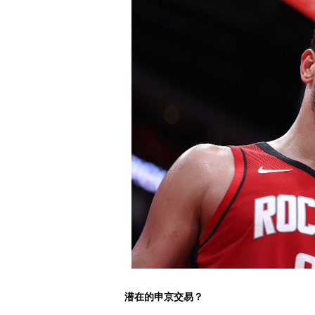
潜在的申京交易？